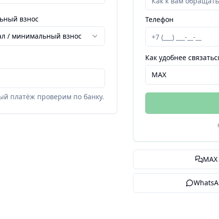
диапазон
ьный взнос
Телефон
л / минимальный взнос
Как удобнее связатьс
MAX
ный платёж проверим по банку.
MAX
WhatsA