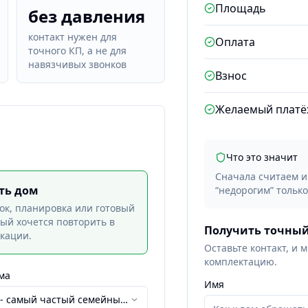
Площадь
без давления
контакт нужен для
Оплата
точного КП, а не для
навязчивых звонков
Взнос
Желаемый плат
Что это значит
Сначала считаем ип
ть дом
“недорогим” только
ток, планировка или готовый
рый хочется повторить в
Получить точный
кации.
Оставьте контакт, и 
комплектацию.
ма
Имя
-
самый частый семейный